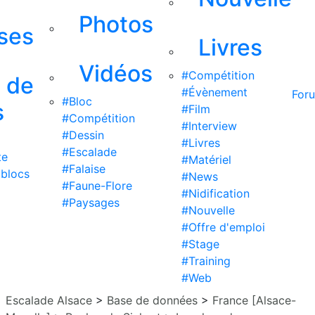
Photos
ises
Livres
Vidéos
#Compétition
s de
#Évènement
For
#Bloc
s
#Film
#Compétition
#Interview
#Dessin
#Livres
#Escalade
te
#Matériel
#Falaise
 blocs
#News
#Faune-Flore
#Nidification
#Paysages
#Nouvelle
#Offre d'emploi
#Stage
#Training
#Web
Escalade Alsace
>
Base de données
>
France [Alsace-