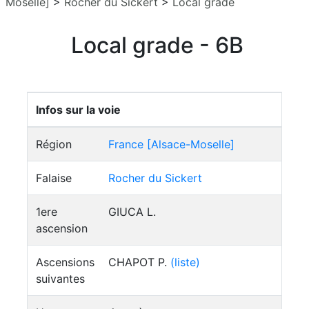
Moselle]
>
Rocher du Sickert
>
Local grade
Local grade - 6B
Infos sur la voie
Région
France [Alsace-Moselle]
Falaise
Rocher du Sickert
1ere
GIUCA L.
ascension
Ascensions
CHAPOT P.
(liste)
suivantes