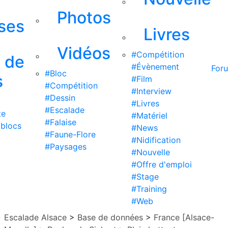
Photos
ises
Livres
Vidéos
#Compétition
s de
#Évènement
For
#Bloc
s
#Film
#Compétition
#Interview
#Dessin
#Livres
#Escalade
te
#Matériel
#Falaise
 blocs
#News
#Faune-Flore
#Nidification
#Paysages
#Nouvelle
#Offre d'emploi
#Stage
#Training
#Web
Escalade Alsace
>
Base de données
>
France [Alsace-