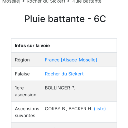
Moselle]
>
Rocher du Sickert
>
Pluie battante
Pluie battante - 6C
Infos sur la voie
Région
France [Alsace-Moselle]
Falaise
Rocher du Sickert
1ere
BOLLINGER P.
ascension
Ascensions
CORBY B., BECKER H.
(liste)
suivantes