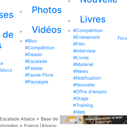
Photos
ises
Livres
Vidéos
#Compétition
s de
#Évènement
For
#Bloc
s
#Film
#Compétition
#Interview
#Dessin
#Livres
#Escalade
te
#Matériel
#Falaise
 blocs
#News
#Faune-Flore
#Nidification
#Paysages
#Nouvelle
#Offre d'emploi
#Stage
#Training
#Web
Escalade Alsace
>
Base de
données
>
France [Alsace-