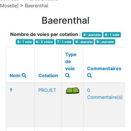
Moselle]
>
Baerenthal
Baerenthal
Nombre de voies par cotation :
3 :
aucune
4 :
1 voie
5 :
1 voie
6 :
5 voies
7 :
1 voie
8 :
aucune
9 :
aucune
Type
de
voie
Commentaires
Nom
Cotation
?
PROJET
0
Commentaire(s)