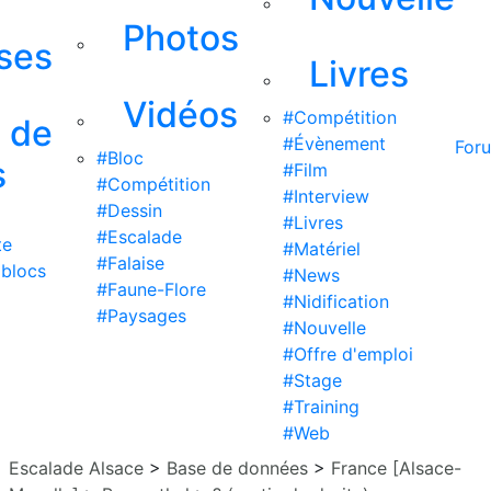
Photos
ises
Livres
Vidéos
#Compétition
s de
#Évènement
For
#Bloc
s
#Film
#Compétition
#Interview
#Dessin
#Livres
#Escalade
te
#Matériel
#Falaise
 blocs
#News
#Faune-Flore
#Nidification
#Paysages
#Nouvelle
#Offre d'emploi
#Stage
#Training
#Web
Escalade Alsace
>
Base de données
>
France [Alsace-