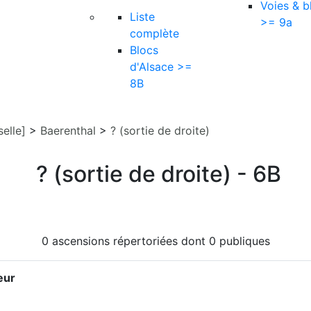
Voies & b
Liste
>= 9a
complète
Blocs
d'Alsace >=
8B
elle]
>
Baerenthal
>
? (sortie de droite)
? (sortie de droite) - 6B
0 ascensions répertoriées dont 0 publiques
eur