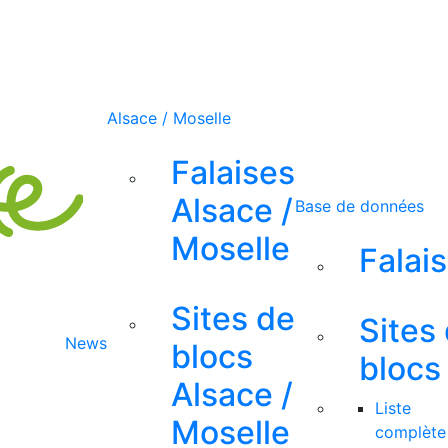
Alsace / Moselle
Falaises
Alsace /
Base de données
Moselle
Falai
Sites de
Sites
News
blocs
blocs
Alsace /
Liste
Moselle
complète