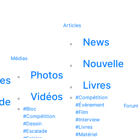
Rechercher
Articles
News
Médias
Nouvelle
Photos
ses
Livres
Vidéos
#Compétition
 de
#Évènement
Foru
#Bloc
#Film
#Compétition
#Interview
#Dessin
#Livres
#Escalade
#Matériel