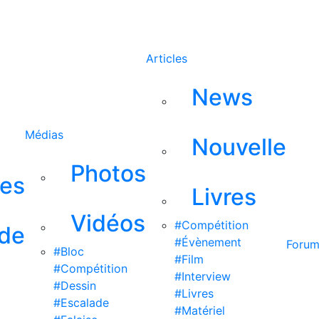
Rechercher
Articles
News
Médias
Nouvelle
Photos
ses
Livres
Vidéos
#Compétition
 de
#Évènement
Foru
#Bloc
#Film
#Compétition
#Interview
#Dessin
#Livres
#Escalade
#Matériel