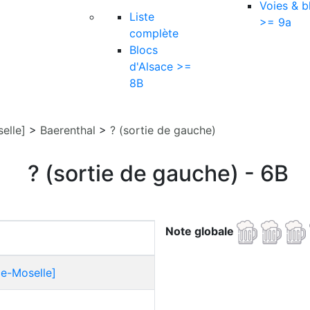
Voies & b
Liste
>= 9a
complète
Blocs
d'Alsace >=
8B
elle]
>
Baerenthal
>
? (sortie de gauche)
? (sortie de gauche) - 6B
Note globale
ce-Moselle]