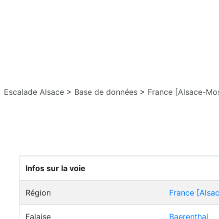
Escalade Alsace
>
Base de données
>
France [Alsace-Mos
Infos sur la voie
Région
France [Alsa
Falaise
Baerenthal