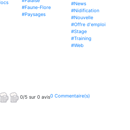
#Falaise
locs
#News
#Faune-Flore
#Nidification
#Paysages
#Nouvelle
#Offre d'emploi
#Stage
#Training
#Web
0 Commentaire(s)
0/5 sur 0 avis