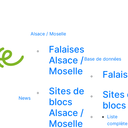
Alsace / Moselle
Falaises
Alsace /
Base de données
Moselle
Falai
Sites de
Sites
News
blocs
blocs
Alsace /
Liste
Moselle
complète