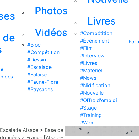
Photos
ises
Livres
Vidéos
#Compétition
s de
#Évènement
For
#Bloc
s
#Film
#Compétition
#Interview
#Dessin
#Livres
#Escalade
te
#Matériel
#Falaise
 blocs
#News
#Faune-Flore
#Nidification
#Paysages
#Nouvelle
#Offre d'emploi
#Stage
#Training
#Web
Escalade Alsace
>
Base de
données
>
France [Alsace-