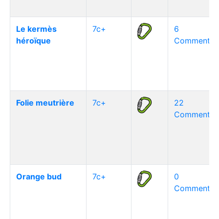
Le kermès
7c+
6
héroïque
Commentair
Folie meutrière
7c+
22
Commentair
Orange bud
7c+
0
Commentair