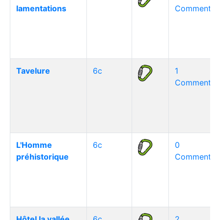
lamentations
Commentair
Tavelure
6c
1
Commentair
L'Homme
6c
0
préhistorique
Commentair
Hôtel la vallée
6c
2