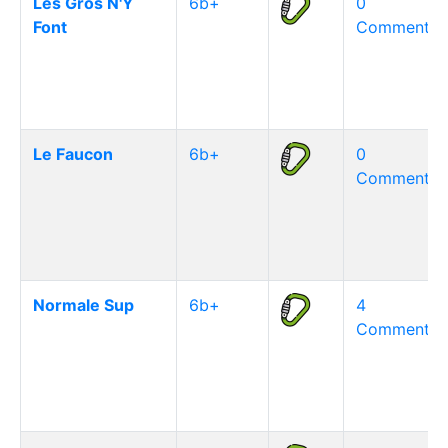
Les Gros N'Y
6b+
0
Font
Commentair
Le Faucon
6b+
0
Commentair
Normale Sup
6b+
4
Commentair