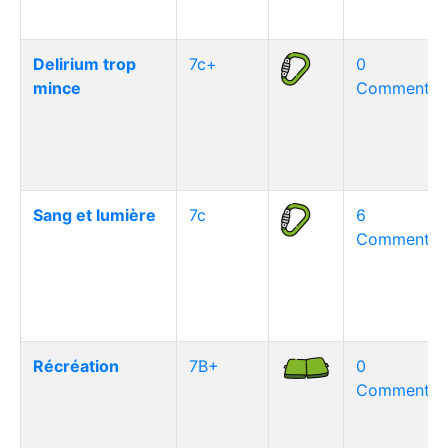
Delirium trop
7c+
0
mince
Commentair
Sang et lumière
7c
6
Commentair
Récréation
7B+
0
Commentair