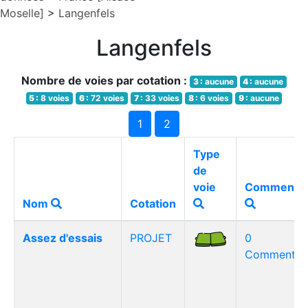
Moselle]
>
Langenfels
Langenfels
Nombre de voies par cotation :
3 :
aucune
4 :
aucune
5 :
8 voies
6 :
72 voies
7 :
33 voies
8 :
6 voies
9 :
aucune
1
2
Type
de
voie
Commentai
Nom
Cotation
Assez d'essais
PROJET
0
Commentair