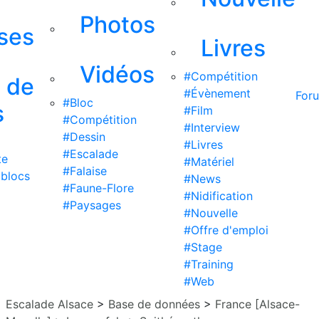
Photos
ises
Livres
Vidéos
#Compétition
s de
#Évènement
For
#Bloc
s
#Film
#Compétition
#Interview
#Dessin
#Livres
#Escalade
te
#Matériel
#Falaise
 blocs
#News
#Faune-Flore
#Nidification
#Paysages
#Nouvelle
#Offre d'emploi
#Stage
#Training
#Web
Escalade Alsace
>
Base de données
>
France [Alsace-