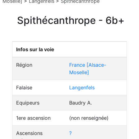
Moselle]
>
Langenfels
>
Spithécanthrope
Spithécanthrope - 6b+
Infos sur la voie
Région
France [Alsace-
Moselle]
Falaise
Langenfels
Equipeurs
Baudry A.
1ere ascension
(non renseignée)
Ascensions
?