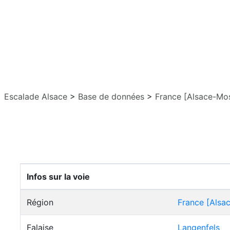
Escalade Alsace
>
Base de données
>
France [Alsace-Mos
Infos sur la voie
Région
France [Alsa
Falaise
Langenfels