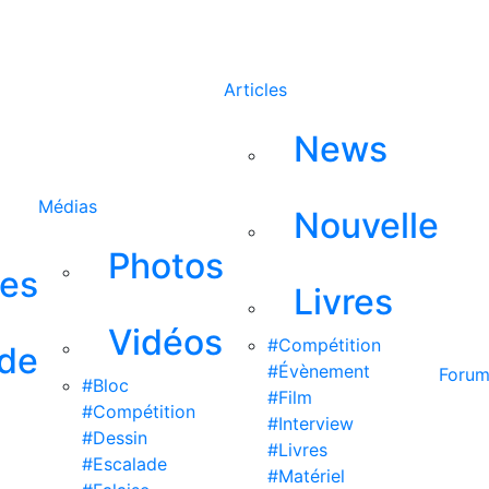
Rechercher
Articles
News
Médias
Nouvelle
Photos
ses
Livres
Vidéos
#Compétition
 de
#Évènement
Foru
#Bloc
#Film
#Compétition
#Interview
#Dessin
#Livres
#Escalade
#Matériel