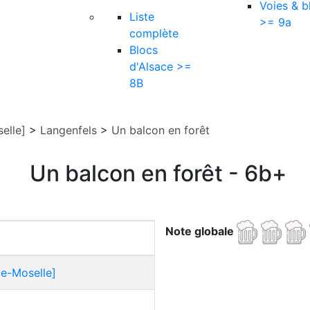
Voies & b
Liste
>= 9a
complète
Blocs
d'Alsace >=
8B
elle]
>
Langenfels
>
Un balcon en forêt
Un balcon en forêt - 6b+
Note globale
ce-Moselle]