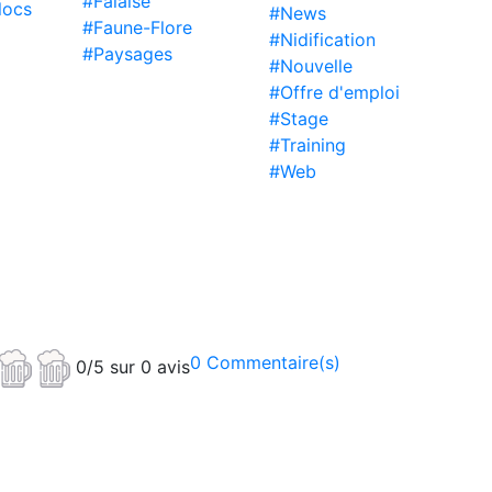
#Falaise
locs
#News
#Faune-Flore
#Nidification
#Paysages
#Nouvelle
#Offre d'emploi
#Stage
#Training
#Web
0 Commentaire(s)
0/5 sur 0 avis