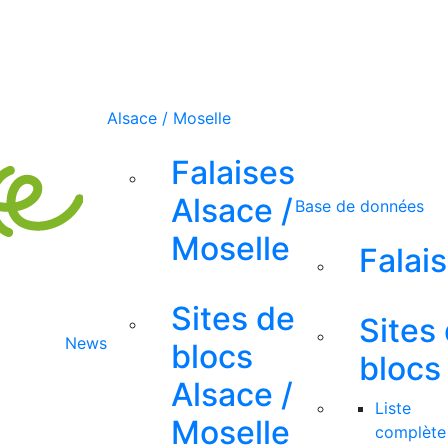
Alsace / Moselle
Falaises
Alsace /
Base de données
Moselle
Falai
Sites de
Sites
News
blocs
blocs
Alsace /
Liste
Moselle
complète