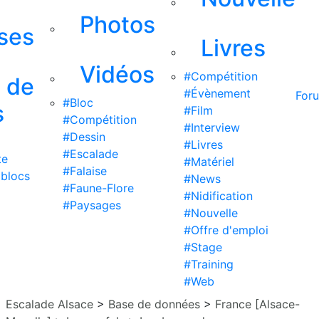
Photos
ises
Livres
Vidéos
#Compétition
s de
#Évènement
For
#Bloc
s
#Film
#Compétition
#Interview
#Dessin
#Livres
#Escalade
te
#Matériel
#Falaise
 blocs
#News
#Faune-Flore
#Nidification
#Paysages
#Nouvelle
#Offre d'emploi
#Stage
#Training
#Web
Escalade Alsace
>
Base de données
>
France [Alsace-