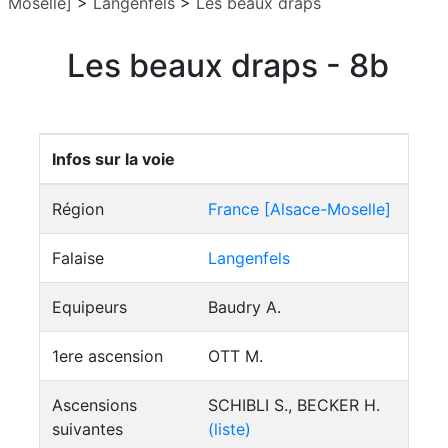
Moselle]
>
Langenfels
>
Les beaux draps
Les beaux draps - 8b
Infos sur la voie
Région
France [Alsace-Moselle]
Falaise
Langenfels
Equipeurs
Baudry A.
1ere ascension
OTT M.
Ascensions
SCHIBLI S., BECKER H.
suivantes
(liste)