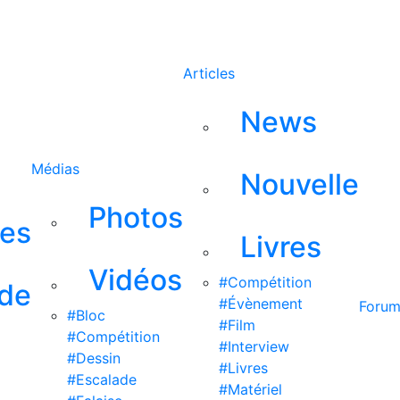
Rechercher
Articles
News
Médias
Nouvelle
Photos
ses
Livres
Vidéos
#Compétition
 de
#Évènement
Foru
#Bloc
#Film
#Compétition
#Interview
#Dessin
#Livres
#Escalade
#Matériel