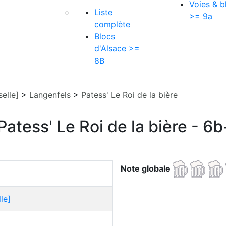
Voies & b
Liste
>= 9a
complète
Blocs
d'Alsace >=
8B
elle]
>
Langenfels
>
Patess' Le Roi de la bière
Patess' Le Roi de la bière - 6b
Note globale
le]