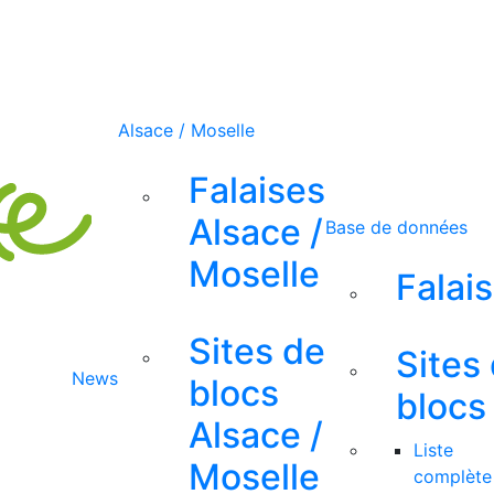
Alsace / Moselle
Falaises
Alsace /
Base de données
Moselle
Falai
Sites de
Sites
News
blocs
blocs
Alsace /
Liste
Moselle
complète