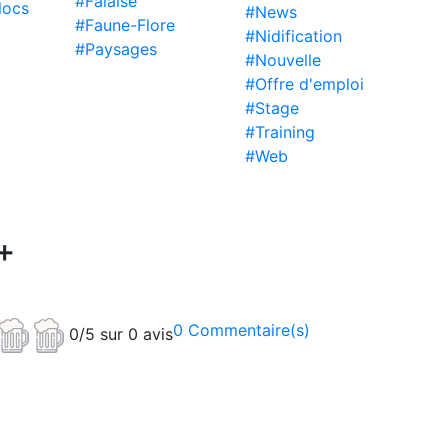
#Falaise
locs
#News
#Faune-Flore
#Nidification
#Paysages
#Nouvelle
#Offre d'emploi
#Stage
#Training
#Web
+
0 Commentaire(s)
0/5 sur 0 avis