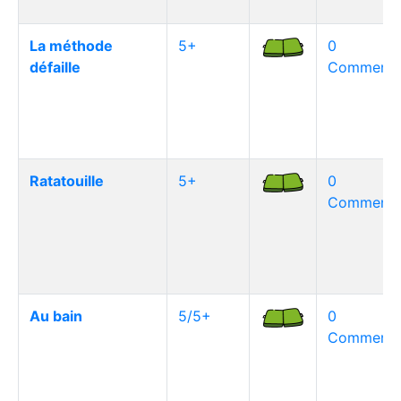
La méthode
5+
0
défaille
Commentai
Ratatouille
5+
0
Commentai
Au bain
5/5+
0
Commentai