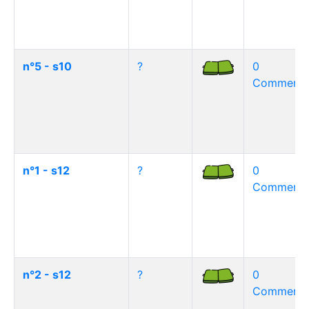
n°5 - s10
?
0
Commentai
n°1 - s12
?
0
Commentai
n°2 - s12
?
0
Commentai