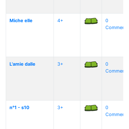
Miche elle
4+
0
Commentai
L'amie dalle
3+
0
Commentai
n°1 - s10
3+
0
Commentai