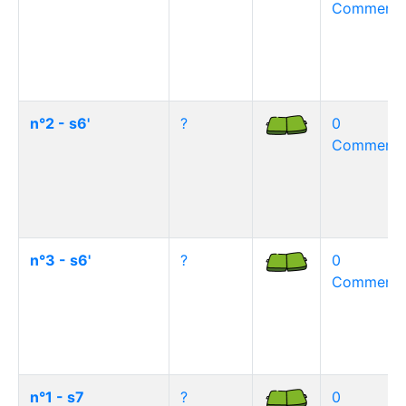
Commentai
n°2 - s6'
?
0
Commentai
n°3 - s6'
?
0
Commentai
n°1 - s7
?
0