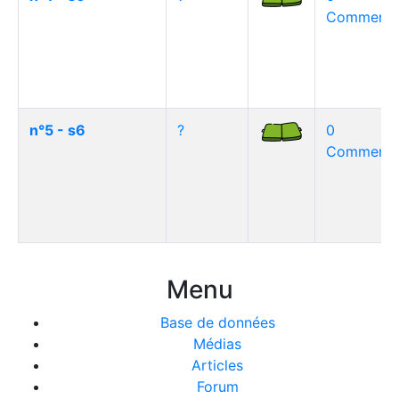
Commentai
n°5 - s6
?
0
Commentai
Menu
Base de données
Médias
Articles
Forum