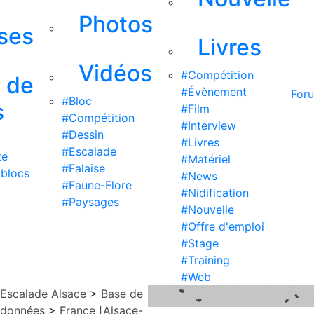
Photos
ises
Livres
Vidéos
#Compétition
s de
#Évènement
For
#Bloc
s
#Film
#Compétition
#Interview
#Dessin
#Livres
#Escalade
te
#Matériel
#Falaise
 blocs
#News
#Faune-Flore
#Nidification
#Paysages
#Nouvelle
#Offre d'emploi
#Stage
#Training
#Web
Escalade Alsace
>
Base de
données
>
France [Alsace-