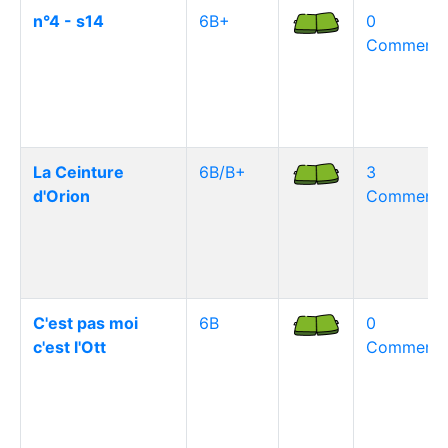
n°4 - s14
6B+
0
Commentai
La Ceinture
6B/B+
3
d'Orion
Commentai
C'est pas moi
6B
0
c'est l'Ott
Commentai