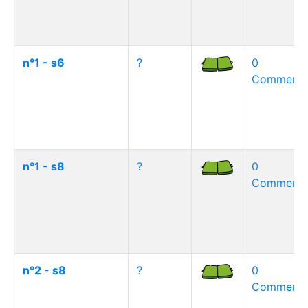
n°1 - s6
?
0
Commentai
n°1 - s8
?
0
Commentai
n°2 - s8
?
0
Commentai