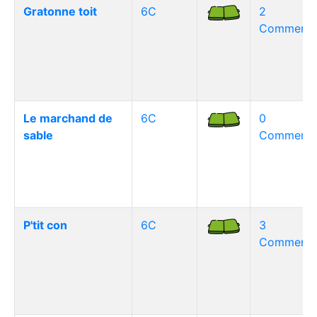
Gratonne toit
6C
2
Commentai
Le marchand de
6C
0
sable
Commentai
P'tit con
6C
3
Commentai