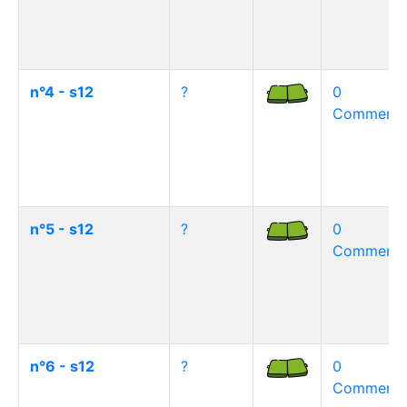
n°4 - s12
?
0
Commentai
n°5 - s12
?
0
Commentai
n°6 - s12
?
0
Commentai