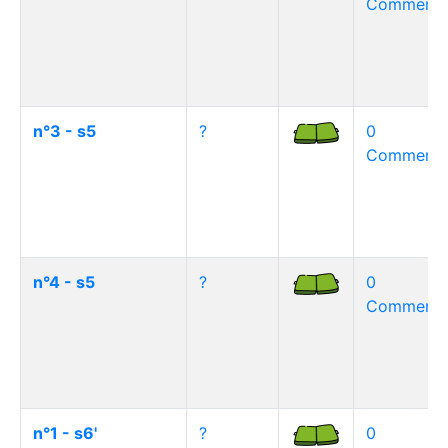
Commentai
n°3 - s5
?
0
Commentai
n°4 - s5
?
0
Commentai
n°1 - s6'
?
0