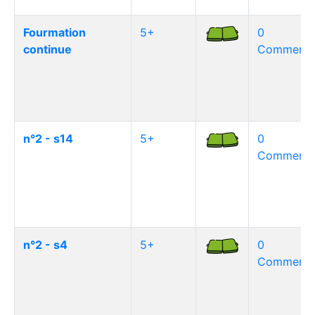
Fourmation
5+
0
continue
Commentai
n°2 - s14
5+
0
Commentai
n°2 - s4
5+
0
Commentai