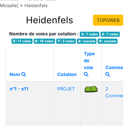
Moselle]
>
Heidenfels
Heidenfels
TOPOWEB
Nombre de voies par cotation :
3 :
7 voies
4 :
7 voies
5 :
11 voies
6 :
16 voies
7 :
3 voies
8 :
aucune
9 :
aucune
Type
de
voie
Commenta
Nom
Cotation
n°1 - s11
PROJET
2
Commentai