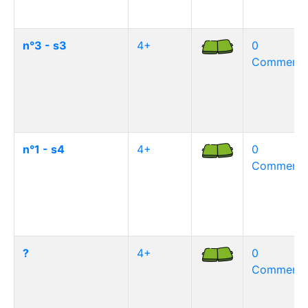
n°3 - s3
4+
0
Commentai
n°1 - s4
4+
0
Commentai
?
4+
0
Commentai