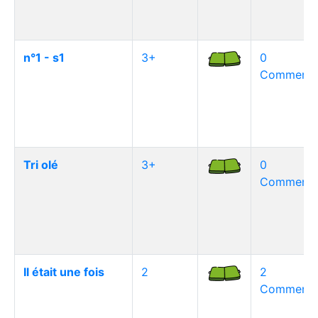
n°1 - s1
3+
0
Commentai
Tri olé
3+
0
Commentai
Il était une fois
2
2
Commentai