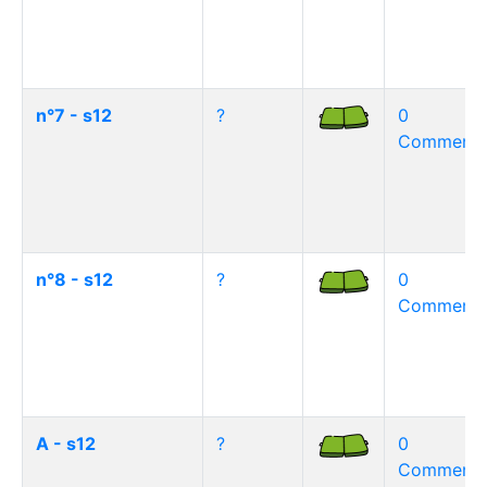
n°7 - s12
?
0
Commentai
n°8 - s12
?
0
Commentai
A - s12
?
0
Commentai