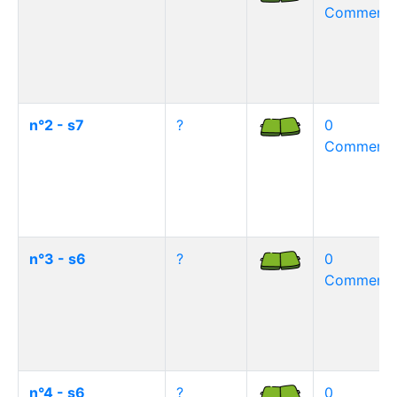
Commentai
n°2 - s7
?
0
Commentai
n°3 - s6
?
0
Commentai
n°4 - s6
?
0