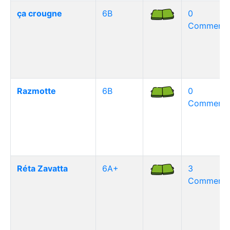
ça crougne
6B
0
Commentai
Razmotte
6B
0
Commentai
Réta Zavatta
6A+
3
Commentai