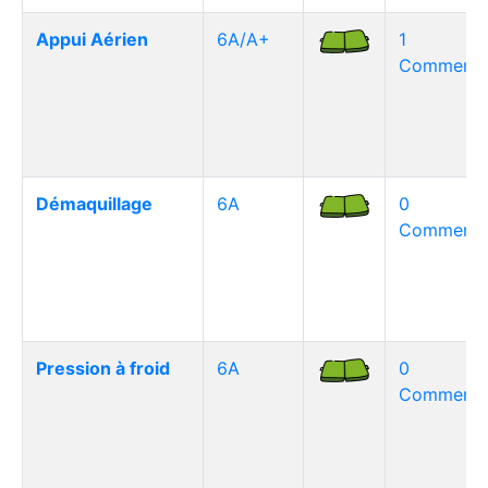
Appui Aérien
6A/A+
1
Commentai
Démaquillage
6A
0
Commentai
Pression à froid
6A
0
Commentai