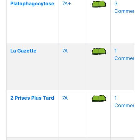
Platophagocytose
7A+
3
Commentai
La Gazette
7A
1
Commentai
2 Prises Plus Tard
7A
1
Commentai