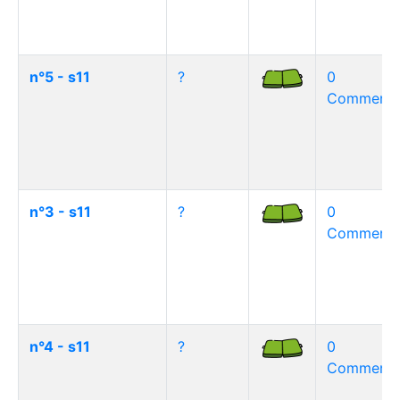
n°5 - s11
?
0
Commentai
n°3 - s11
?
0
Commentai
n°4 - s11
?
0
Commentai