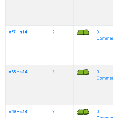
n°7 - s14
?
0
Commentai
n°8 - s14
?
0
Commentai
n°9 - s14
?
0
Commentai