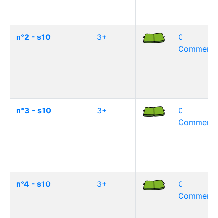
n°2 - s10
3+
0
Commentai
n°3 - s10
3+
0
Commentai
n°4 - s10
3+
0
Commentai