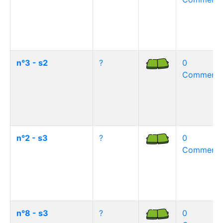
n°3 - s2
?
0
Commentai
n°2 - s3
?
0
Commentai
n°8 - s3
?
0