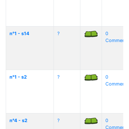
n°1 - s14
?
0
Commentai
n°1 - s2
?
0
Commentai
n°4 - s2
?
0
Commentai