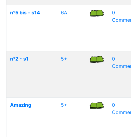
n°5 bis - s14
6A
0
Commentai
n°2 - s1
5+
0
Commentai
Amazing
5+
0
Commentai