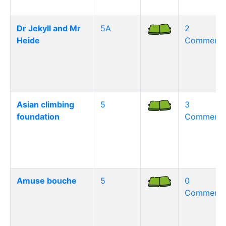
Dr Jekyll and Mr
5A
2
Heide
Commentai
Asian climbing
5
3
foundation
Commentai
Amuse bouche
5
0
Commentai