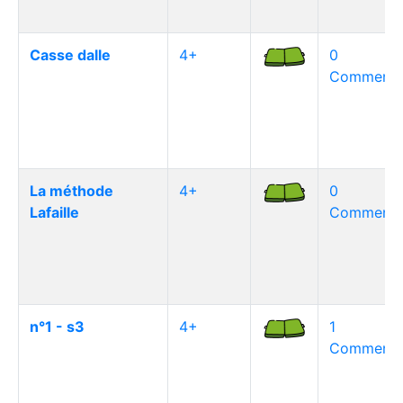
Casse dalle
4+
0
Commentai
La méthode
4+
0
Lafaille
Commentai
n°1 - s3
4+
1
Commentai