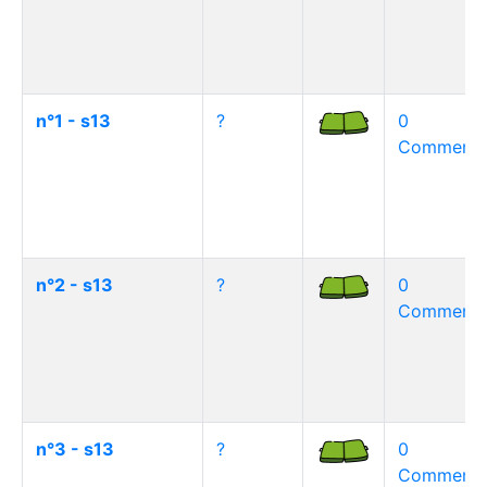
n°1 - s13
?
0
Commentai
n°2 - s13
?
0
Commentai
n°3 - s13
?
0
Commentai