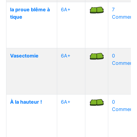
la proue blême à
6A+
7
tique
Commentai
Vasectomie
6A+
0
Commentai
À la hauteur !
6A+
0
Commentai