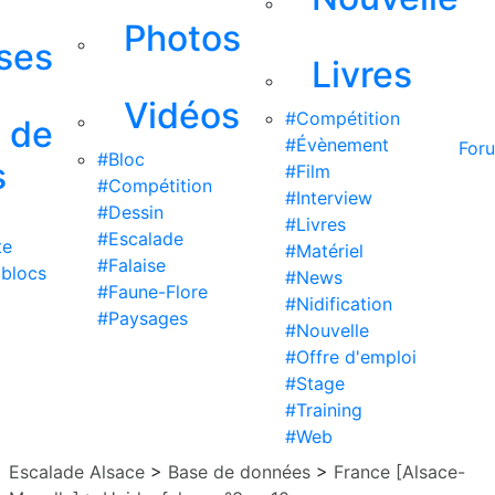
Photos
ises
Livres
Vidéos
#Compétition
s de
#Évènement
For
#Bloc
s
#Film
#Compétition
#Interview
#Dessin
#Livres
#Escalade
te
#Matériel
#Falaise
 blocs
#News
#Faune-Flore
#Nidification
#Paysages
#Nouvelle
#Offre d'emploi
#Stage
#Training
#Web
Escalade Alsace
>
Base de données
>
France [Alsace-