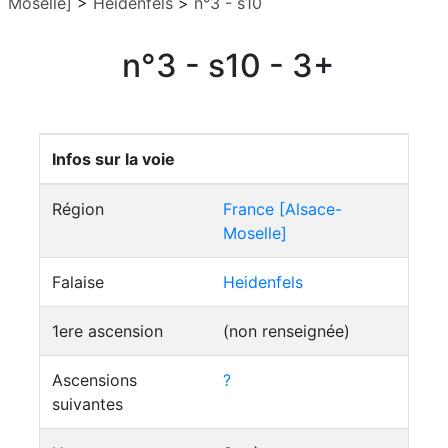
Moselle]
>
Heidenfels
>
n°3 - s10
n°3 - s10 - 3+
Infos sur la voie
Région
France [Alsace-
Moselle]
Falaise
Heidenfels
1ere ascension
(non renseignée)
Ascensions
?
suivantes