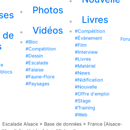
Photos
ises
Livres
Vidéos
#Compétition
s de
#Évènement
For
#Bloc
s
#Film
#Compétition
#Interview
#Dessin
#Livres
#Escalade
te
#Matériel
#Falaise
 blocs
#News
#Faune-Flore
#Nidification
#Paysages
#Nouvelle
#Offre d'emploi
#Stage
#Training
#Web
Escalade Alsace
>
Base de données
>
France [Alsace-