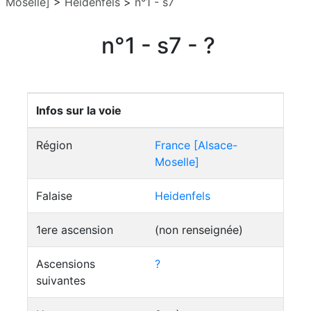
Moselle]
>
Heidenfels
>
n°1 - s7
n°1 - s7 - ?
Infos sur la voie
Région
France [Alsace-
Moselle]
Falaise
Heidenfels
1ere ascension
(non renseignée)
Ascensions
?
suivantes