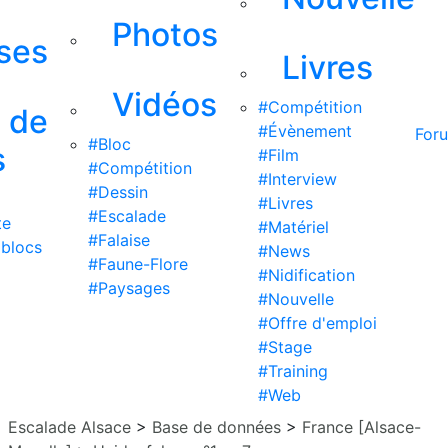
Photos
ises
Livres
Vidéos
#Compétition
s de
#Évènement
For
#Bloc
s
#Film
#Compétition
#Interview
#Dessin
#Livres
#Escalade
te
#Matériel
#Falaise
 blocs
#News
#Faune-Flore
#Nidification
#Paysages
#Nouvelle
#Offre d'emploi
#Stage
#Training
#Web
Escalade Alsace
>
Base de données
>
France [Alsace-