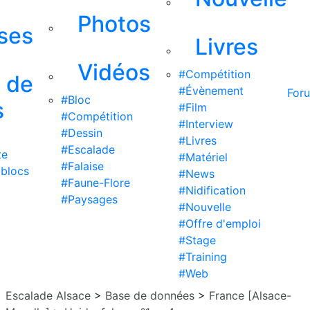
Photos
ises
Livres
Vidéos
#Compétition
s de
#Évènement
For
#Bloc
s
#Film
#Compétition
#Interview
#Dessin
#Livres
#Escalade
te
#Matériel
#Falaise
 blocs
#News
#Faune-Flore
#Nidification
#Paysages
#Nouvelle
#Offre d'emploi
#Stage
#Training
#Web
Escalade Alsace
>
Base de données
>
France [Alsace-