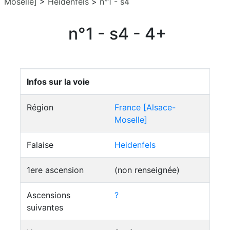
Moselle]
>
Heidenfels
>
n°1 - s4
n°1 - s4 - 4+
Infos sur la voie
Région
France [Alsace-
Moselle]
Falaise
Heidenfels
1ere ascension
(non renseignée)
Ascensions
?
suivantes