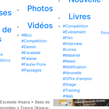
Photos
ises
Livres
Vidéos
#Compétition
s de
#Évènement
For
#Bloc
s
#Film
#Compétition
#Interview
#Dessin
#Livres
#Escalade
te
#Matériel
#Falaise
 blocs
#News
#Faune-Flore
#Nidification
#Paysages
#Nouvelle
#Offre d'emploi
#Stage
#Training
#Web
Escalade Alsace
>
Base de
données
>
France [Alsace-