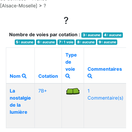
[Alsace-Moselle]
>
?
?
Nombre de voies par cotation :
3 :
aucune
4 :
aucune
5 :
aucune
6 :
aucune
7 :
1 voie
8 :
aucune
9 :
aucune
Type
de
voie
Commentaires
Nom
Cotation
La
7B+
1
nostalgie
Commentaire(s)
de la
lumière