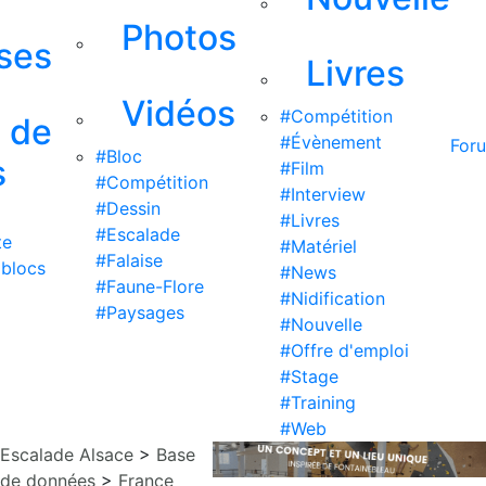
Photos
ises
Livres
Vidéos
#Compétition
s de
#Évènement
For
#Bloc
s
#Film
#Compétition
#Interview
#Dessin
#Livres
#Escalade
te
#Matériel
#Falaise
 blocs
#News
#Faune-Flore
#Nidification
#Paysages
#Nouvelle
#Offre d'emploi
#Stage
#Training
#Web
Escalade Alsace
>
Base
de données
>
France