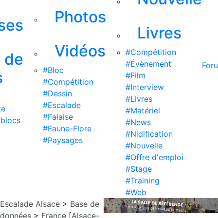
Photos
ises
Livres
Vidéos
#Compétition
s de
#Évènement
For
#Bloc
s
#Film
#Compétition
#Interview
#Dessin
#Livres
#Escalade
te
#Matériel
#Falaise
 blocs
#News
#Faune-Flore
#Nidification
#Paysages
#Nouvelle
#Offre d'emploi
#Stage
#Training
#Web
Escalade Alsace
>
Base de
données
>
France [Alsace-