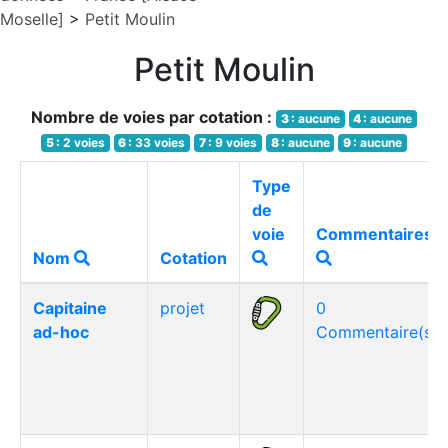
Moselle]
>
Petit Moulin
Petit Moulin
Nombre de voies par cotation :
3 :
aucune
4 :
aucune
5 :
2 voies
6 :
33 voies
7 :
9 voies
8 :
aucune
9 :
aucune
Type
de
voie
Commentaires
Nom
Cotation
Capitaine
projet
0
ad-hoc
Commentaire(s)