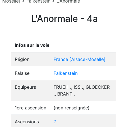
Moselle]
>
Falkenstein
>
L'Anormale
L'Anormale - 4a
Infos sur la voie
Région
France [Alsace-Moselle]
Falaise
Falkenstein
Equipeurs
FRUEH ., ISS ., GLOECKER
., BRANT .
1ere ascension
(non renseignée)
Ascensions
?