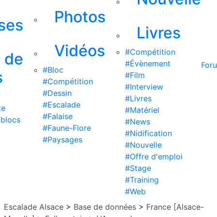
Photos
ises
Livres
Vidéos
#Compétition
s de
#Évènement
For
#Bloc
s
#Film
#Compétition
#Interview
#Dessin
#Livres
#Escalade
te
#Matériel
#Falaise
 blocs
#News
#Faune-Flore
#Nidification
#Paysages
#Nouvelle
#Offre d'emploi
#Stage
#Training
#Web
Escalade Alsace
>
Base de données
>
France [Alsace-