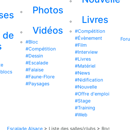
Photos
ises
Livres
Vidéos
#Compétition
s de
#Évènement
For
#Bloc
s
#Film
#Compétition
#Interview
#Dessin
#Livres
#Escalade
te
#Matériel
#Falaise
 blocs
#News
#Faune-Flore
#Nidification
#Paysages
#Nouvelle
#Offre d'emploi
#Stage
#Training
#Web
Escalade Alsace
>
Liste des salles/clubs
>
Roc