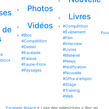
Photos
ises
Livres
Vidéos
#Compétition
s de
#Évènement
For
#Bloc
s
#Film
#Compétition
#Interview
#Dessin
#Livres
#Escalade
te
#Matériel
#Falaise
 blocs
#News
#Faune-Flore
#Nidification
#Paysages
#Nouvelle
#Offre d'emploi
#Stage
#Training
#Web
Escalade Alsace
>
Liste des salles/clubs
>
Roc en