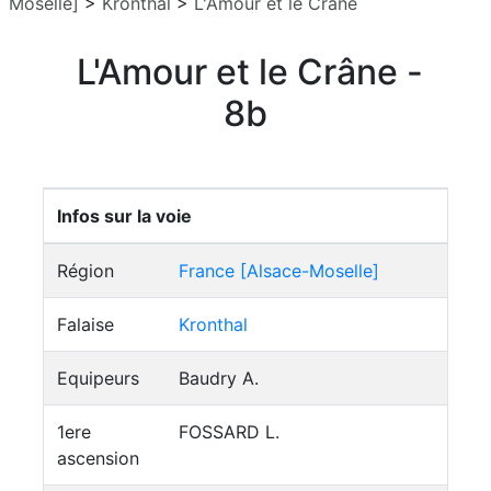
Moselle]
>
Kronthal
>
L'Amour et le Crâne
L'Amour et le Crâne -
8b
Infos sur la voie
Région
France [Alsace-Moselle]
Falaise
Kronthal
Equipeurs
Baudry A.
1ere
FOSSARD L.
ascension