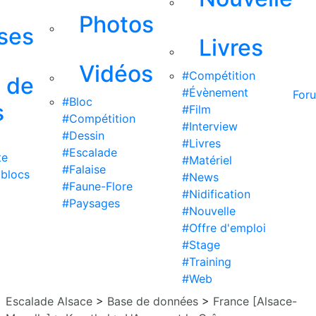
Photos
ises
Livres
Vidéos
#Compétition
s de
#Évènement
For
#Bloc
s
#Film
#Compétition
#Interview
#Dessin
#Livres
#Escalade
te
#Matériel
#Falaise
 blocs
#News
#Faune-Flore
#Nidification
#Paysages
#Nouvelle
#Offre d'emploi
#Stage
#Training
#Web
Escalade Alsace
>
Base de données
>
France [Alsace-