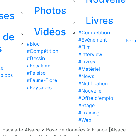
Photos
ises
Livres
Vidéos
#Compétition
s de
#Évènement
For
#Bloc
s
#Film
#Compétition
#Interview
#Dessin
#Livres
#Escalade
te
#Matériel
#Falaise
 blocs
#News
#Faune-Flore
#Nidification
#Paysages
#Nouvelle
#Offre d'emploi
#Stage
#Training
#Web
Escalade Alsace
>
Base de données
>
France [Alsace-