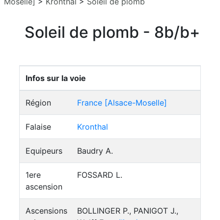
Moselle]
>
Kronthal
>
Soleil de plomb
Soleil de plomb - 8b/b+
Infos sur la voie
Région
France [Alsace-Moselle]
Falaise
Kronthal
Equipeurs
Baudry A.
1ere
FOSSARD L.
ascension
Ascensions
BOLLINGER P., PANIGOT J.,