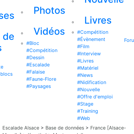
Photos
ises
Livres
Vidéos
#Compétition
s de
#Évènement
For
#Bloc
s
#Film
#Compétition
#Interview
#Dessin
#Livres
#Escalade
te
#Matériel
#Falaise
 blocs
#News
#Faune-Flore
#Nidification
#Paysages
#Nouvelle
#Offre d'emploi
#Stage
#Training
#Web
Escalade Alsace
>
Base de données
>
France [Alsace-