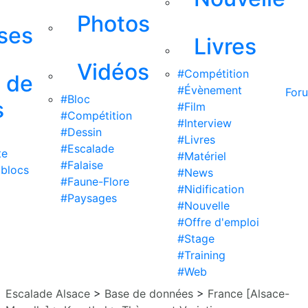
Photos
ises
Livres
Vidéos
#Compétition
s de
#Évènement
For
#Bloc
s
#Film
#Compétition
#Interview
#Dessin
#Livres
#Escalade
te
#Matériel
#Falaise
 blocs
#News
#Faune-Flore
#Nidification
#Paysages
#Nouvelle
#Offre d'emploi
#Stage
#Training
#Web
Escalade Alsace
>
Base de données
>
France [Alsace-