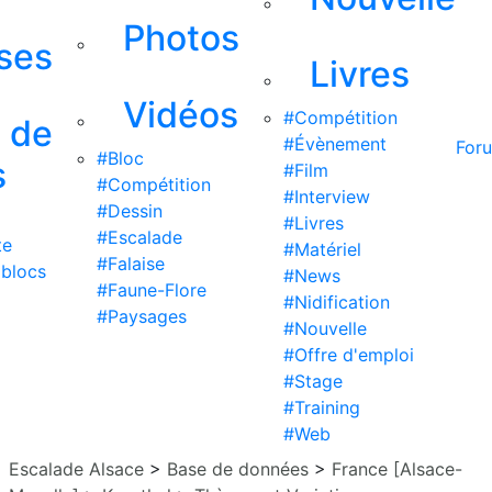
Photos
ises
Livres
Vidéos
#Compétition
s de
#Évènement
For
#Bloc
s
#Film
#Compétition
#Interview
#Dessin
#Livres
#Escalade
te
#Matériel
#Falaise
 blocs
#News
#Faune-Flore
#Nidification
#Paysages
#Nouvelle
#Offre d'emploi
#Stage
#Training
#Web
Escalade Alsace
>
Base de données
>
France [Alsace-