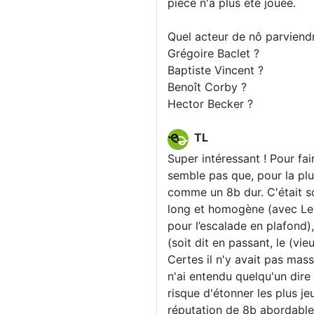
pièce n'a plus été jouée.
Quel acteur de nô parviendr
Grégoire Baclet ?
Baptiste Vincent ?
Benoît Corby ?
Hector Becker ?
TL
Super intéressant ! Pour fai
semble pas que, pour la plu
comme un 8b dur. C'était s
long et homogène (avec Le
pour l’escalade en plafond)
(soit dit en passant, le (vi
Certes il n'y avait pas mass
n'ai entendu quelqu'un dire q
risque d'étonner les plus je
réputation de 8b abordable 