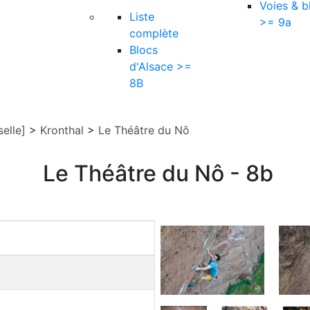
Voies & b
Liste
>= 9a
complète
Blocs
d'Alsace >=
8B
elle]
>
Kronthal
>
Le Théâtre du Nô
Le Théâtre du Nô - 8b