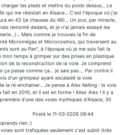
 charger les pieds et mettre du poids dessus... Le
8b qui me résistait en Alsace... C'est l'époque où j'ai
ra en 43 (je chausse du 48)... Un jour, par miracle,
amais remonté dedans, et je n'ai jamais essayé les
rie...)... Mais comme je trouvais la fin de
venté Micromégas et Microcosmos, qui traversent au
ants sont au Pan", à l'époque où je me suis fait la
 mon temps à grimper sur des prises en plastique.
tion de la reconstruction de la voie. Je comprend
i ça passe comme ça... je sais pas.... Par contre il
'avis d'un grimpeur ayant escaladé la voie
la ré-enchainer... Je pense à Alex Keiling : la voie
a fait en 2010, et il est en forme ! Allez Alex ! Il y a
e première d'une des voies mythiques d'Alsace, 30
Posté le 11-03-2026 08:44
prends rien :)
voies sont trafiquées seulement c'est subtil (très