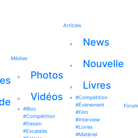
Rechercher
Articles
News
Médias
Nouvelle
Photos
ses
Livres
Vidéos
#Compétition
 de
#Évènement
Foru
#Bloc
#Film
#Compétition
#Interview
#Dessin
#Livres
#Escalade
#Matériel