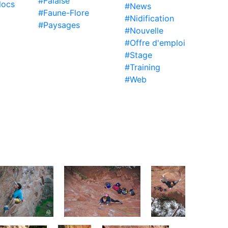
#Falaise
locs
#News
#Faune-Flore
#Nidification
#Paysages
#Nouvelle
#Offre d'emploi
#Stage
#Training
#Web