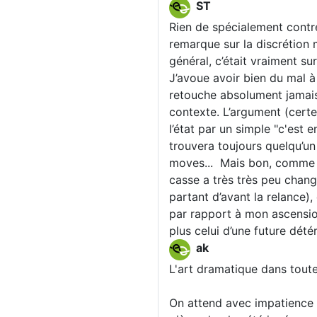
ST
Rien de spécialement contre 
remarque sur la discrétion 
général, c’était vraiment sur
J’avoue avoir bien du mal à
retouche absolument jamais 
contexte. L’argument (certes
l’état par un simple "c'est 
trouvera toujours quelqu’u
moves... Mais bon, comme to
casse a très très peu changé 
partant d’avant la relance)
par rapport à mon ascension
plus celui d’une future dété
ak
L'art dramatique dans toute
On attend avec impatience 