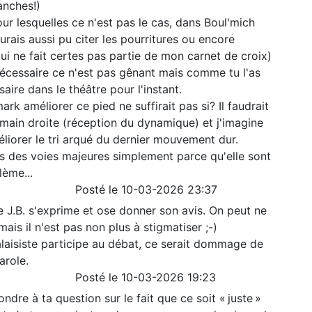
anches!)
pour lesquelles ce n'est pas le cas, dans Boul'mich
urais aussi pu citer les pourritures ou encore
ui ne fait certes pas partie de mon carnet de croix)
 nécessaire ce n'est pas gênant mais comme tu l'as
aire dans le théâtre pour l'instant.
k améliorer ce pied ne suffirait pas si? Il faudrait
main droite (réception du dynamique) et j'imagine
éliorer le tri arqué du dernier mouvement dur.
ns des voies majeures simplement parce qu'elle sont
lème...
Posté le 10-03-2026 23:37
e J.B. s'exprime et ose donner son avis. On peut ne
mais il n'est pas non plus à stigmatiser ;-)
alaisiste participe au débat, ce serait dommage de
arole.
Posté le 10-03-2026 19:23
ndre à ta question sur le fait que ce soit « juste »