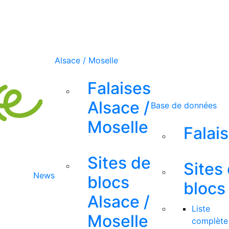
Alsace / Moselle
Falaises
Alsace /
Base de données
Moselle
Falai
Sites de
Sites
News
blocs
blocs
Alsace /
Liste
Moselle
complète