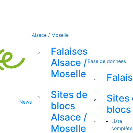
Alsace / Moselle
Falaises
Alsace /
Base de données
Moselle
Falai
Sites de
Sites
News
blocs
blocs
Alsace /
Liste
Moselle
complète