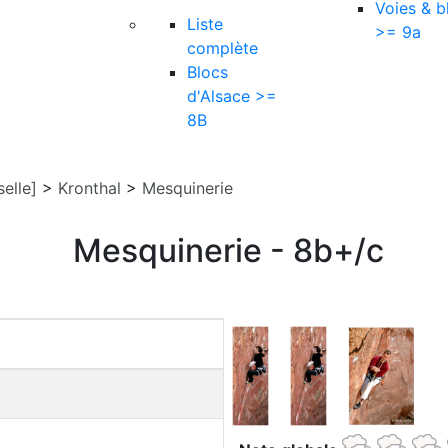
Voies & b
Liste
>= 9a
complète
Blocs
d'Alsace >=
8B
elle]
>
Kronthal
>
Mesquinerie
Mesquinerie - 8b+/c