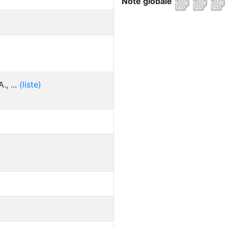
Note globale
, ...
(liste)