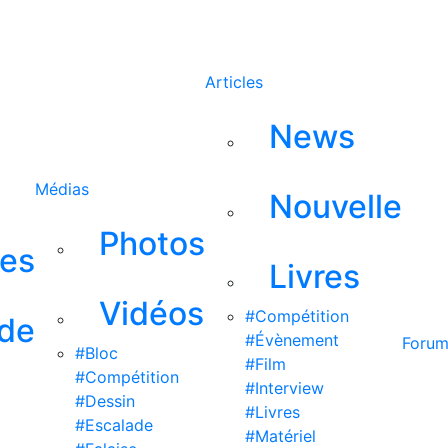
Rechercher
Articles
News
Médias
Nouvelle
Photos
ses
Livres
Vidéos
#Compétition
 de
#Évènement
Foru
#Bloc
#Film
#Compétition
#Interview
#Dessin
#Livres
#Escalade
#Matériel