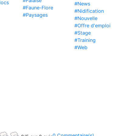
#Falaise
locs
#News
#Faune-Flore
#Nidification
#Paysages
#Nouvelle
#Offre d'emploi
#Stage
#Training
#Web
0 Commentaire(s)