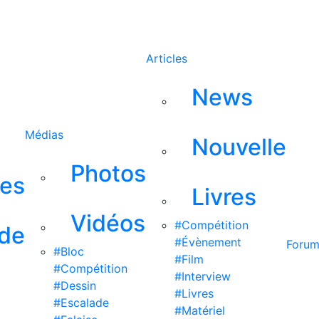
Rechercher
Articles
News
Médias
Nouvelle
Photos
ses
Livres
Vidéos
#Compétition
 de
#Évènement
Foru
#Bloc
#Film
#Compétition
#Interview
#Dessin
#Livres
#Escalade
#Matériel