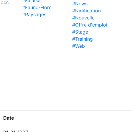
#Falaise
locs
#News
#Faune-Flore
#Nidification
#Paysages
#Nouvelle
#Offre d'emploi
#Stage
#Training
#Web
Date