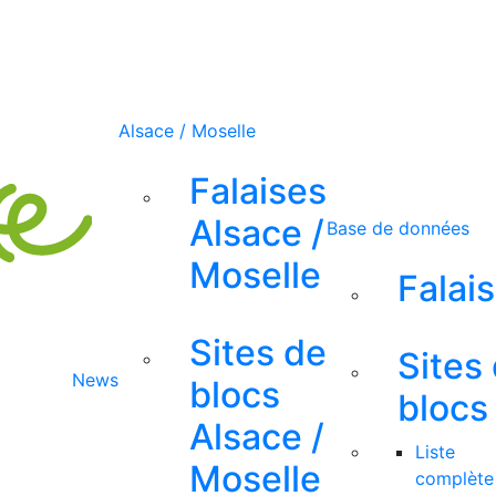
Alsace / Moselle
Falaises
Alsace /
Base de données
Moselle
Falai
Sites de
Sites
News
blocs
blocs
Alsace /
Liste
Moselle
complète