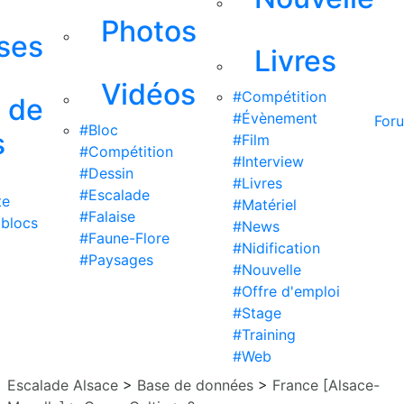
Photos
ises
Livres
Vidéos
#Compétition
s de
#Évènement
For
#Bloc
s
#Film
#Compétition
#Interview
#Dessin
#Livres
#Escalade
te
#Matériel
#Falaise
 blocs
#News
#Faune-Flore
#Nidification
#Paysages
#Nouvelle
#Offre d'emploi
#Stage
#Training
#Web
Escalade Alsace
>
Base de données
>
France [Alsace-