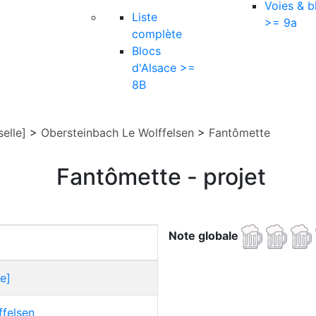
Voies & b
Liste
>= 9a
complète
Blocs
d'Alsace >=
8B
elle]
>
Obersteinbach Le Wolffelsen
>
Fantômette
Fantômette - projet
Note globale
e]
ffelsen