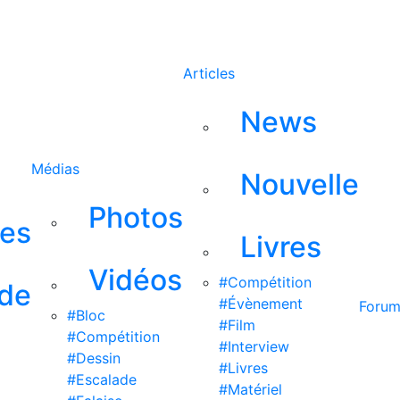
Rechercher
Articles
News
Médias
Nouvelle
Photos
ses
Livres
Vidéos
#Compétition
 de
#Évènement
Foru
#Bloc
#Film
#Compétition
#Interview
#Dessin
#Livres
#Escalade
#Matériel