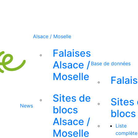
Alsace / Moselle
Falaises
Alsace /
Base de données
Moselle
Falai
Sites de
Sites
News
blocs
blocs
Alsace /
Liste
Moselle
complète