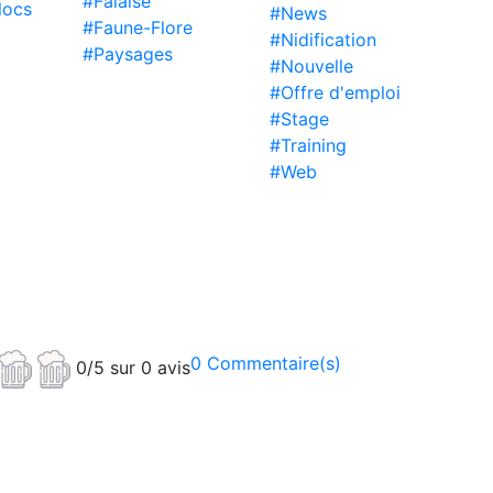
#Falaise
locs
#News
#Faune-Flore
#Nidification
#Paysages
#Nouvelle
#Offre d'emploi
#Stage
#Training
#Web
0 Commentaire(s)
0/5 sur 0 avis