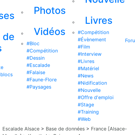
Photos
ises
Livres
Vidéos
#Compétition
s de
#Évènement
For
#Bloc
s
#Film
#Compétition
#Interview
#Dessin
#Livres
#Escalade
te
#Matériel
#Falaise
 blocs
#News
#Faune-Flore
#Nidification
#Paysages
#Nouvelle
#Offre d'emploi
#Stage
#Training
#Web
Escalade Alsace
>
Base de données
>
France [Alsace-