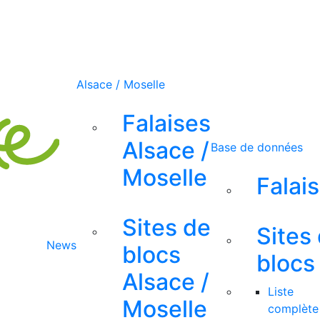
Alsace / Moselle
Falaises
Alsace /
Base de données
Moselle
Falai
Sites de
Sites
News
blocs
blocs
Alsace /
Liste
Moselle
complète