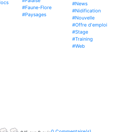
#Falaise
locs
#News
#Faune-Flore
#Nidification
#Paysages
#Nouvelle
#Offre d'emploi
#Stage
#Training
#Web
0 Commentaire(s)