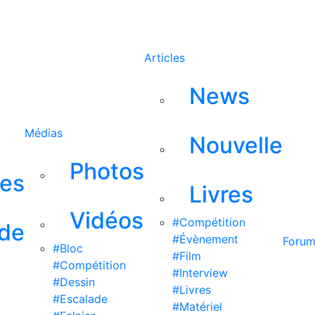
Rechercher
Articles
News
Médias
Nouvelle
Photos
ses
Livres
Vidéos
#Compétition
 de
#Évènement
Foru
#Bloc
#Film
#Compétition
#Interview
#Dessin
#Livres
#Escalade
#Matériel