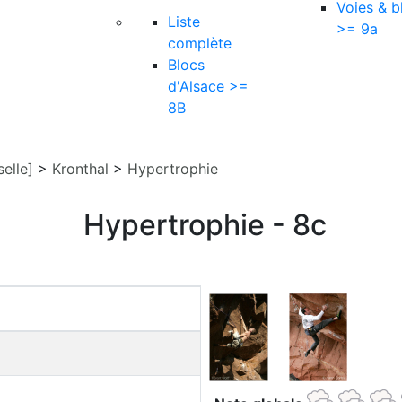
Voies & b
Liste
>= 9a
complète
Blocs
d'Alsace >=
8B
elle]
>
Kronthal
>
Hypertrophie
Hypertrophie - 8c