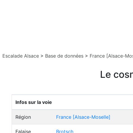
Escalade Alsace
>
Base de données
>
France [Alsace-Mos
Le cosm
Infos sur la voie
Région
France [Alsace-Moselle]
Falaise
Brotsch