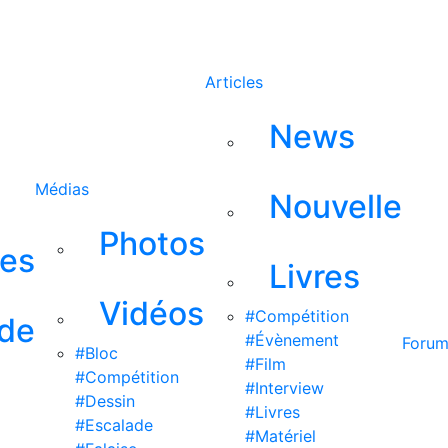
Rechercher
Articles
News
Médias
Nouvelle
Photos
ses
Livres
Vidéos
#Compétition
 de
#Évènement
Foru
#Bloc
#Film
#Compétition
#Interview
#Dessin
#Livres
#Escalade
#Matériel