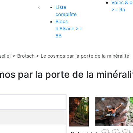
Voies & b
Liste
>= 9a
complète
Blocs
d'Alsace >=
8B
elle]
>
Brotsch
>
Le cosmos par la porte de la minéralité
os par la porte de la minérali