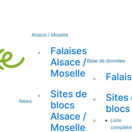
Alsace / Moselle
Falaises
Alsace /
Base de données
Moselle
Falai
Sites de
Sites
News
blocs
blocs
Alsace /
Liste
Moselle
complète