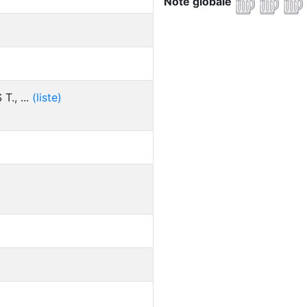
Note globale
., ...
(liste)