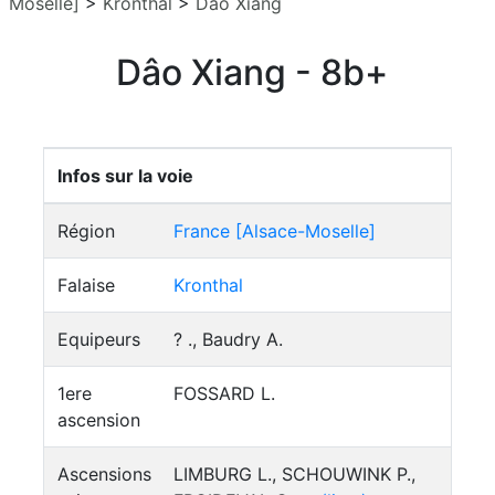
Moselle]
>
Kronthal
>
Dâo Xiang
Dâo Xiang - 8b+
Infos sur la voie
Région
France [Alsace-Moselle]
Falaise
Kronthal
Equipeurs
? ., Baudry A.
1ere
FOSSARD L.
ascension
Ascensions
LIMBURG L., SCHOUWINK P.,