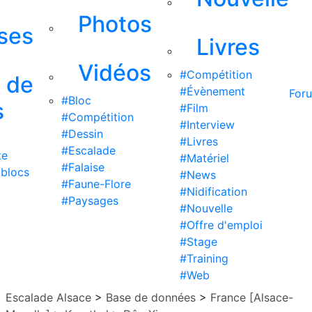
Photos
ises
Livres
Vidéos
#Compétition
s de
#Évènement
For
#Bloc
s
#Film
#Compétition
#Interview
#Dessin
#Livres
#Escalade
te
#Matériel
#Falaise
 blocs
#News
#Faune-Flore
#Nidification
#Paysages
#Nouvelle
#Offre d'emploi
#Stage
#Training
#Web
Escalade Alsace
>
Base de données
>
France [Alsace-