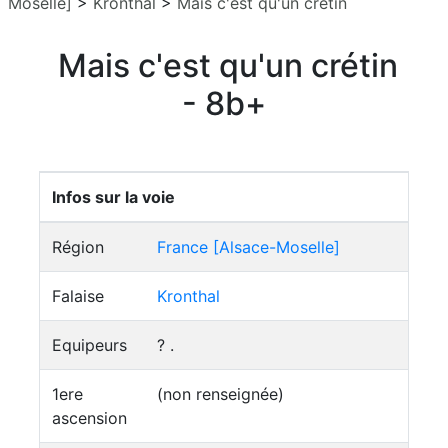
Moselle]
>
Kronthal
>
Mais c'est qu'un crétin
Mais c'est qu'un crétin
- 8b+
Infos sur la voie
Région
France [Alsace-Moselle]
Falaise
Kronthal
Equipeurs
? .
1ere
(non renseignée)
ascension