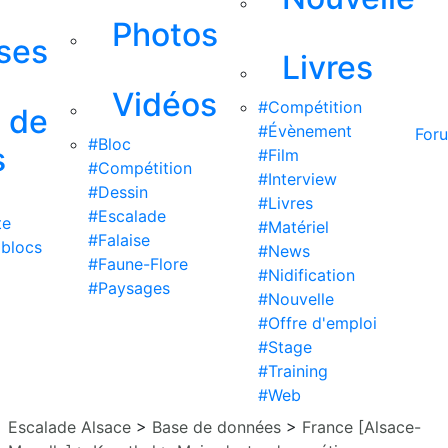
Photos
ises
Livres
Vidéos
#Compétition
s de
#Évènement
For
#Bloc
s
#Film
#Compétition
#Interview
#Dessin
#Livres
#Escalade
te
#Matériel
#Falaise
 blocs
#News
#Faune-Flore
#Nidification
#Paysages
#Nouvelle
#Offre d'emploi
#Stage
#Training
#Web
Escalade Alsace
>
Base de données
>
France [Alsace-