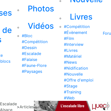
Photos
ises
Livres
Vidéos
#Compétition
s de
#Évènement
For
#Bloc
s
#Film
#Compétition
#Interview
#Dessin
#Livres
#Escalade
te
#Matériel
#Falaise
 blocs
#News
#Faune-Flore
#Nidification
#Paysages
#Nouvelle
#Offre d'emploi
#Stage
#Training
#Web
Escalade
>
Articles
Alsace