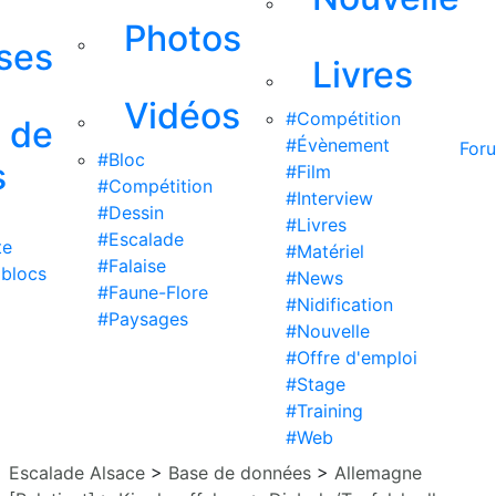
Photos
ises
Livres
Vidéos
#Compétition
s de
#Évènement
For
#Bloc
s
#Film
#Compétition
#Interview
#Dessin
#Livres
#Escalade
te
#Matériel
#Falaise
 blocs
#News
#Faune-Flore
#Nidification
#Paysages
#Nouvelle
#Offre d'emploi
#Stage
#Training
#Web
Escalade Alsace
>
Base de données
>
Allemagne