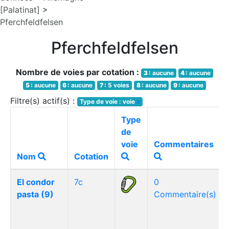
[Palatinat]
>
Pferchfeldfelsen
Pferchfeldfelsen
Nombre de voies par cotation :
3 :
aucune
4 :
aucune
5 :
aucune
6 :
aucune
7 :
5 voies
8 :
aucune
9 :
aucune
Filtre(s) actif(s) :
Type de voie : voie
x
Type
de
voie
Commentaires
Nom
Cotation
El condor
7c
0
pasta (9)
Commentaire(s)