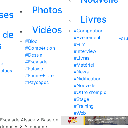
Photos
ises
Livres
Vidéos
#Compétition
s de
#Évènement
For
#Bloc
s
#Film
#Compétition
#Interview
#Dessin
#Livres
#Escalade
te
#Matériel
#Falaise
 blocs
#News
#Faune-Flore
#Nidification
#Paysages
#Nouvelle
#Offre d'emploi
#Stage
#Training
#Web
Escalade Alsace
>
Base de
données
>
Allemagne