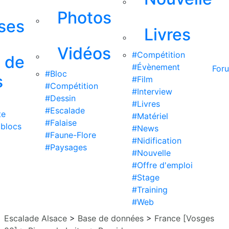
Photos
ises
Livres
Vidéos
#Compétition
s de
#Évènement
For
#Bloc
s
#Film
#Compétition
#Interview
#Dessin
#Livres
#Escalade
te
#Matériel
#Falaise
 blocs
#News
#Faune-Flore
#Nidification
#Paysages
#Nouvelle
#Offre d'emploi
#Stage
#Training
#Web
Escalade Alsace
>
Base de données
>
France [Vosges