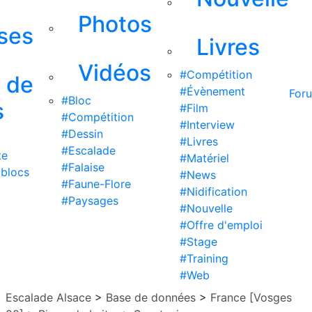
Photos
ises
Livres
Vidéos
#Compétition
s de
#Évènement
For
#Bloc
s
#Film
#Compétition
#Interview
#Dessin
#Livres
#Escalade
te
#Matériel
#Falaise
 blocs
#News
#Faune-Flore
#Nidification
#Paysages
#Nouvelle
#Offre d'emploi
#Stage
#Training
#Web
Escalade Alsace
>
Base de données
>
France [Vosges