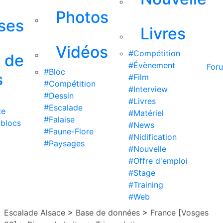
Photos
ises
Livres
Vidéos
#Compétition
s de
#Évènement
For
#Bloc
s
#Film
#Compétition
#Interview
#Dessin
#Livres
#Escalade
te
#Matériel
#Falaise
 blocs
#News
#Faune-Flore
#Nidification
#Paysages
#Nouvelle
#Offre d'emploi
#Stage
#Training
#Web
Escalade Alsace
>
Base de données
>
France [Vosges