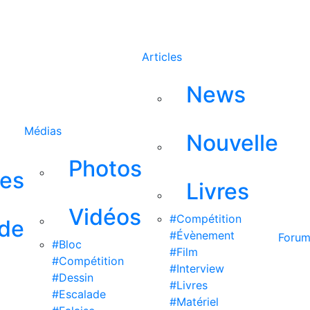
Rechercher
Articles
News
Médias
Nouvelle
Photos
ses
Livres
Vidéos
#Compétition
 de
#Évènement
Foru
#Bloc
#Film
#Compétition
#Interview
#Dessin
#Livres
#Escalade
#Matériel