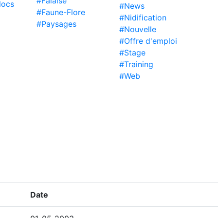
#Falaise
locs
#News
#Faune-Flore
#Nidification
#Paysages
#Nouvelle
#Offre d'emploi
#Stage
#Training
#Web
Date