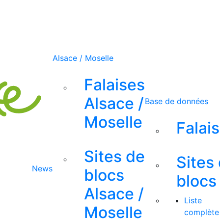
Alsace / Moselle
Falaises
Alsace /
Base de données
Moselle
Falai
Sites de
Sites
News
blocs
blocs
Alsace /
Liste
Moselle
complète