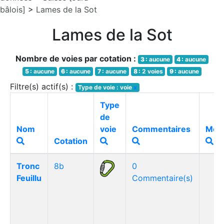
bâlois]
>
Lames de la Sot
Lames de la Sot
Nombre de voies par cotation :
3 :
aucune
4 :
aucune
5 :
aucune
6 :
aucune
7 :
aucune
8 :
2 voies
9 :
aucune
Filtre(s) actif(s) :
Type de voie : voie
x
Type
de
Nom
voie
Commentaires
Méd
Cotation
Tronc
8b
0
Feuillu
Commentaire(s)