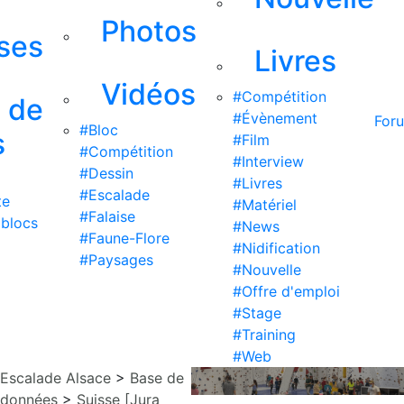
Photos
ises
Livres
Vidéos
#Compétition
s de
#Évènement
For
#Bloc
s
#Film
#Compétition
#Interview
#Dessin
#Livres
#Escalade
te
#Matériel
#Falaise
 blocs
#News
#Faune-Flore
#Nidification
#Paysages
#Nouvelle
#Offre d'emploi
#Stage
#Training
#Web
Escalade Alsace
>
Base de
données
>
Suisse [Jura