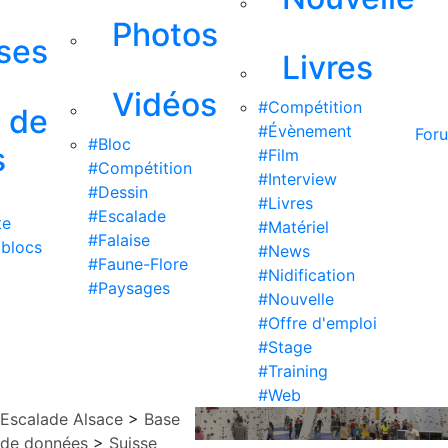
Photos
ises
Livres
Vidéos
#Compétition
s de
#Évènement
For
#Bloc
s
#Film
#Compétition
#Interview
#Dessin
#Livres
#Escalade
te
#Matériel
#Falaise
 blocs
#News
#Faune-Flore
#Nidification
#Paysages
#Nouvelle
#Offre d'emploi
#Stage
#Training
#Web
Escalade Alsace
>
Base
de données
>
Suisse