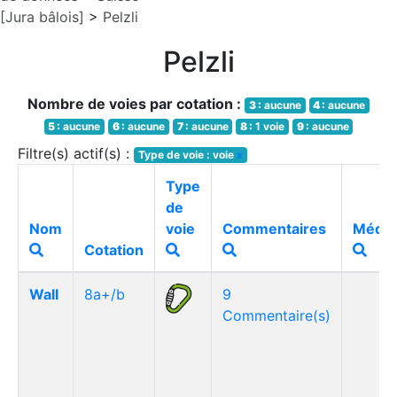
[Jura bâlois]
>
Pelzli
Pelzli
Nombre de voies par cotation :
3 :
aucune
4 :
aucune
5 :
aucune
6 :
aucune
7 :
aucune
8 :
1 voie
9 :
aucune
Filtre(s) actif(s) :
Type de voie : voie
x
Type
de
Nom
voie
Commentaires
Média
Cotation
Wall
8a+/b
9
Commentaire(s)