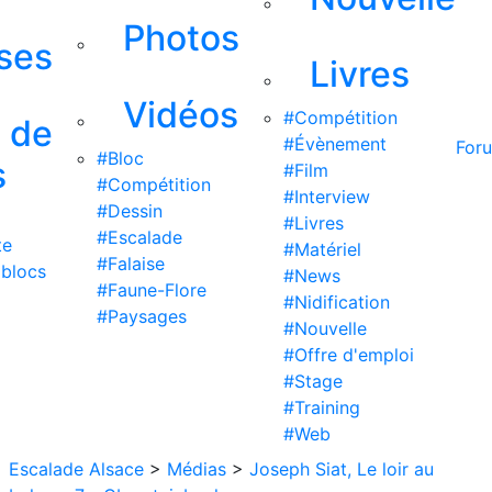
Photos
ises
Livres
Vidéos
#Compétition
s de
#Évènement
For
#Bloc
s
#Film
#Compétition
#Interview
#Dessin
#Livres
#Escalade
te
#Matériel
#Falaise
 blocs
#News
#Faune-Flore
#Nidification
#Paysages
#Nouvelle
#Offre d'emploi
#Stage
#Training
#Web
Escalade Alsace
>
Médias
>
Joseph Siat, Le loir au