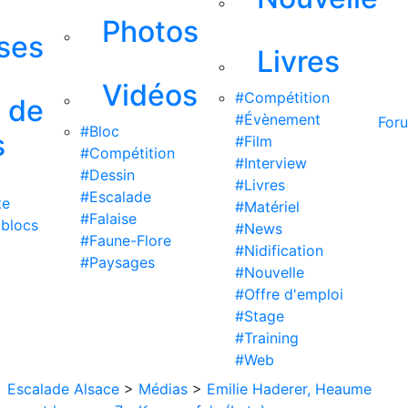
Photos
ises
Livres
Vidéos
#Compétition
s de
#Évènement
For
#Bloc
s
#Film
#Compétition
#Interview
#Dessin
#Livres
#Escalade
te
#Matériel
#Falaise
 blocs
#News
#Faune-Flore
#Nidification
#Paysages
#Nouvelle
#Offre d'emploi
#Stage
#Training
#Web
Escalade Alsace
>
Médias
>
Emilie Haderer, Heaume