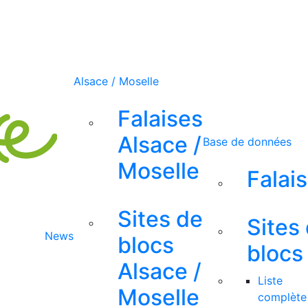
Alsace / Moselle
Falaises
Alsace /
Base de données
Moselle
Falai
Sites de
Sites
News
blocs
blocs
Alsace /
Liste
Moselle
complète