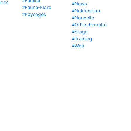
#Falaise
locs
#News
#Faune-Flore
#Nidification
#Paysages
#Nouvelle
#Offre d'emploi
#Stage
#Training
#Web