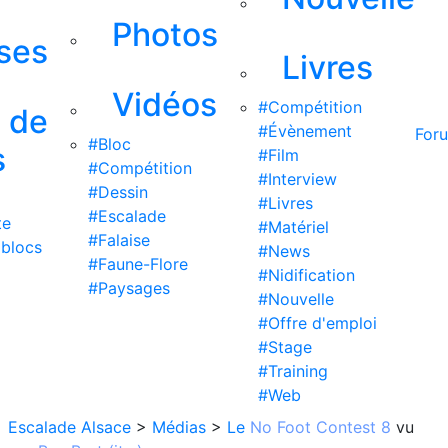
Photos
ises
Livres
Vidéos
#Compétition
s de
#Évènement
For
#Bloc
s
#Film
#Compétition
#Interview
#Dessin
#Livres
#Escalade
te
#Matériel
#Falaise
 blocs
#News
#Faune-Flore
#Nidification
#Paysages
#Nouvelle
#Offre d'emploi
#Stage
#Training
#Web
Escalade Alsace
>
Médias
>
Le
No Foot Contest 8
vu