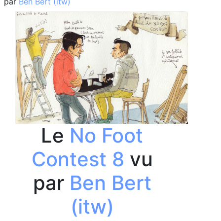
par
Ben Bert (itw)
Le
No Foot
Contest 8
vu
par
Ben Bert
(itw)